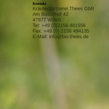
Kontakt
Kräutergärtnerei Thees GbR
Am Buschhof 42
47877 Willich
Tel: +49 (0)2156 481556
Fax: +49 (0) 2156 494135
E-Mail: info@bio-thees.de