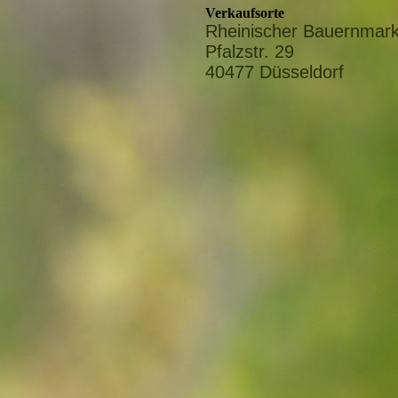
Verkaufsorte
Rheinischer Bauernmark
Pfalzstr. 29
40477 Düsseldorf