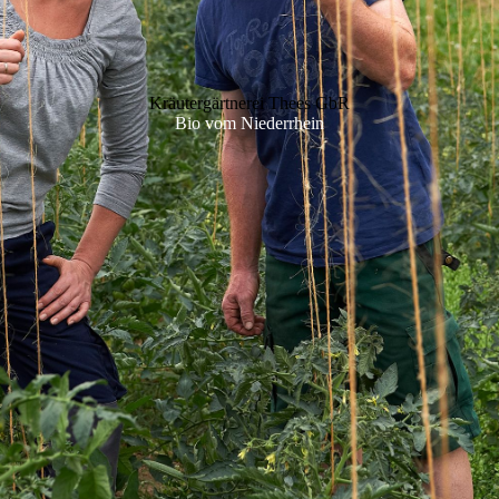
Kräutergärtnerei Thees GbR
Bio vom Niederrhein