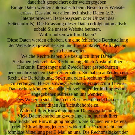
dauerhaft gespeichert oder weitergegeben.
Einige Daten werden automatisch beim Besuch der Website
erfasst. Das sind vor allem technische Daten (z.B.
Internetbrowser, Betriebssystem oder Uhrzeit des
Seitenaufrufs). Die Erfassung dieser Daten erfolgt automatisch,
sobald Sie unsere Website betreten.
Wofür nutzen wir Ihre Daten?
Diese Daten werden erhoben, um eine fehlerfreie Bereitstellung
der Website zu gewährleisten und Ihre konkreten Anfragen an
uns zu beantworten.
Welche Rechte haben Sie bezüglich Ihrer Daten?
Sie haben jederzeit das Recht unentgeltlich Auskunft über
Herkunft, Empfänger und Zweck Ihrer gespeicherten
personenbezogenen Daten zu erhalten. Sie haben außerdem ein
Recht, die Berichtigung, Sperrung oder Löschung dieser Daten
zu verlangen. Hierzu sowie zu weiteren Fragen zum Thema
Datenschutz können Sie sich jederzeit unter der im Impressum
angegebenen Adresse an uns wenden.
Des Weiteren steht Ihnen ein Beschwerderecht bei der
zuständigen Aufsichtsbehörde zu.
Widerruf Ihrer Einwilligung zur Datenverarbeitung
Viele Datenverarbeitungsvorgänge sind nur mit Ihrer
ausdrücklichen Einwilligung möglich. Sie können eine bereits
erteilte Einwilligung jederzeit widerrufen. Dazu reicht eine
formlose Mitteilung per E-Mail an uns. Die Rechtmäßigkeit der