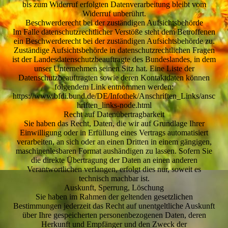
bis zum Widerruf erfolgten Datenverarbeitung bleibt vom
Widerruf unberührt.
Beschwerderecht bei der zuständigen Aufsichtsbehörde
Im Falle datenschutzrechtlicher Verstöße steht dem Betroffenen
ein Beschwerderecht bei der zuständigen Aufsichtsbehörde zu.
Zuständige Aufsichtsbehörde in datenschutzrechtlichen Fragen
ist der Landesdatenschutzbeauftragte des Bundeslandes, in dem
unser Unternehmen seinen Sitz hat. Eine Liste der
Datenschutzbeauftragten sowie deren Kontaktdaten können
folgendem Link entnommen werden:
https://www.bfdi.bund.de/DE/Infothek/Anschriften_Links/ansc
hriften_links-node.html
Recht auf Datenübertragbarkeit
Sie haben das Recht, Daten, die wir auf Grundlage Ihrer
Einwilligung oder in Erfüllung eines Vertrags automatisiert
verarbeiten, an sich oder an einen Dritten in einem gängigen,
maschinenlesbaren Format aushändigen zu lassen. Sofern Sie
die direkte Übertragung der Daten an einen anderen
Verantwortlichen verlangen, erfolgt dies nur, soweit es
technisch machbar ist.
Auskunft, Sperrung, Löschung
Sie haben im Rahmen der geltenden gesetzlichen
Bestimmungen jederzeit das Recht auf unentgeltliche Auskunft
über Ihre gespeicherten personenbezogenen Daten, deren
Herkunft und Empfänger und den Zweck der