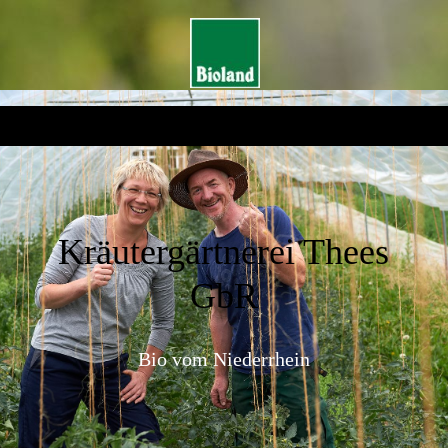
Kräutergärtnerei Thees
GbR
Bio vom Niederrhein