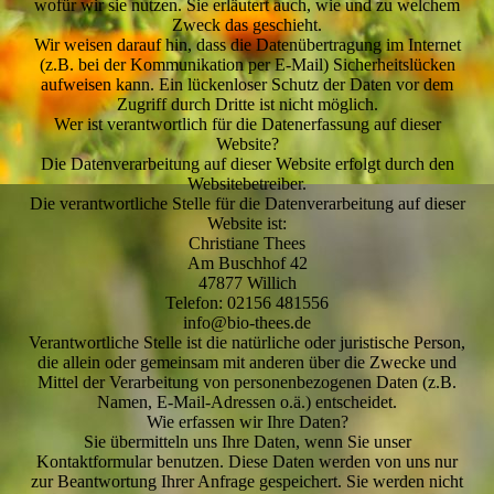
wofür wir sie nutzen. Sie erläutert auch, wie und zu welchem
Zweck das geschieht.
Wir weisen darauf hin, dass die Datenübertragung im Internet
(z.B. bei der Kommunikation per E-Mail) Sicherheitslücken
aufweisen kann. Ein lückenloser Schutz der Daten vor dem
Zugriff durch Dritte ist nicht möglich.
Wer ist verantwortlich für die Datenerfassung auf dieser
Website?
Die Datenverarbeitung auf dieser Website erfolgt durch den
Websitebetreiber.
Die verantwortliche Stelle für die Datenverarbeitung auf dieser
Website ist:
Christiane Thees
Am Buschhof 42
47877 Willich
Telefon: 02156 481556
info@bio-thees.de
Verantwortliche Stelle ist die natürliche oder juristische Person,
die allein oder gemeinsam mit anderen über die Zwecke und
Mittel der Verarbeitung von personenbezogenen Daten (z.B.
Namen, E-Mail-Adressen o.ä.) entscheidet.
Wie erfassen wir Ihre Daten?
Sie übermitteln uns Ihre Daten, wenn Sie unser
Kontaktformular benutzen. Diese Daten werden von uns nur
zur Beantwortung Ihrer Anfrage gespeichert. Sie werden nicht