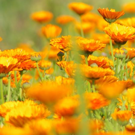
Hier geht es zum Gewächshaus01331_059