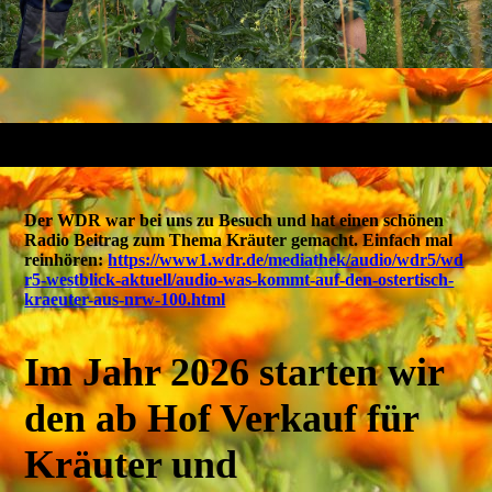
Der WDR war bei uns zu Besuch und hat einen schönen
Radio Beitrag zum Thema Kräuter gemacht. Einfach mal
reinhören:
https://www1.wdr.de/mediathek/audio/wdr5/wd
r5-westblick-aktuell/audio-was-kommt-auf-den-ostertisch-
kraeuter-aus-nrw-100.html
Im Jahr 2026 starten wir
den ab Hof Verkauf für
Kräuter und