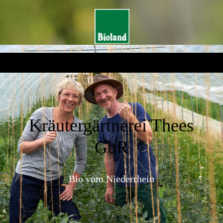
Kräutergärtnerei Thees
GbR
Bio vom Niederrhein