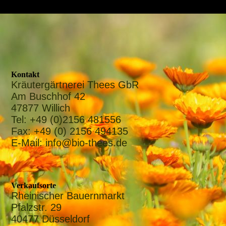
Kontakt
Kräutergärtnerei Thees GbR
Am Buschhof 42
47877 Willich
Tel: +49 (0)2156 481556
Fax: +49 (0) 2156 494135
E-Mail: info@bio-thees.de
Verkaufsorte
Rheinischer Bauernmarkt
Pfalzstr. 29
40477 Düsseldorf