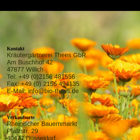
Kontakt
Kräutergärtnerei Thees GbR
Am Buschhof 42
47877 Willich
Tel: +49 (0)2156 481556
Fax: +49 (0) 2156 494135
E-Mail: info@bio-thees.de
Verkaufsorte
Rheinischer Bauernmarkt
Pfalzstr. 29
40477 Düsseldorf