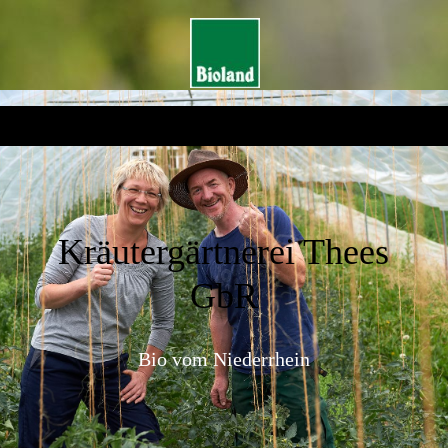
Kräutergärtnerei Thees
GbR
Bio vom Niederrhein